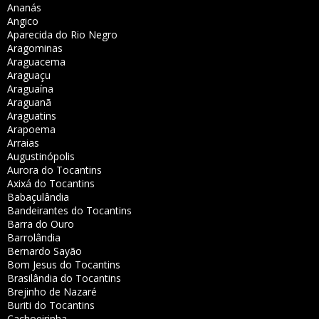
Ananás
Angico
Aparecida do Rio Negro
Aragominas
Araguacema
Araguaçu
Araguaína
Araguanã
Araguatins
Arapoema
Arraias
Augustinópolis
Aurora do Tocantins
Axixá do Tocantins
Babaçulândia
Bandeirantes do Tocantins
Barra do Ouro
Barrolândia
Bernardo Sayão
Bom Jesus do Tocantins
Brasilândia do Tocantins
Brejinho de Nazaré
Buriti do Tocantins
Cachoeirinha