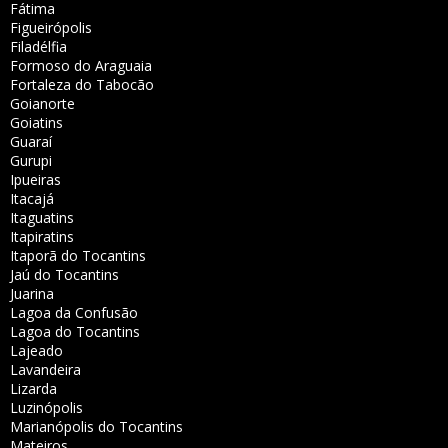
Fátima
Figueirópolis
Filadélfia
Formoso do Araguaia
Fortaleza do Tabocão
Goianorte
Goiatins
Guaraí
Gurupi
Ipueiras
Itacajá
Itaguatins
Itapiratins
Itaporã do Tocantins
Jaú do Tocantins
Juarina
Lagoa da Confusão
Lagoa do Tocantins
Lajeado
Lavandeira
Lizarda
Luzinópolis
Marianópolis do Tocantins
Mateiros